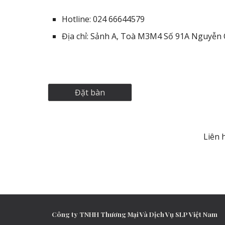
Hotline: 024 66644579
Địa chỉ: Sảnh A, Toà M3M4 Số 91A Nguyễn 
Đặt bàn
Liên 
Công ty TNHH Thương Mại Và Dịch Vụ SLP Việt Nam